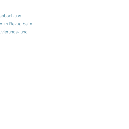
fsabschluss,
der im Bezug beim
tivierungs- und