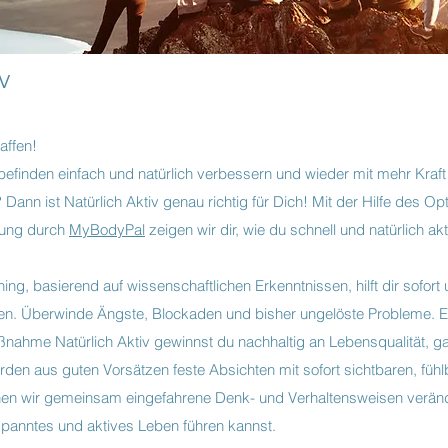
iv
affen!
efinden einfach und natürlich verbessern und wieder mit mehr Kraft 
Dann ist Natürlich Aktiv genau richtig für Dich! Mit der Hilfe des O
zung durch
MyBodyPal
zeigen wir dir, wie du schnell und natürlich akt
ng, basierend auf wissenschaftlichen Erkenntnissen, hilft dir sofort
ßen. Überwinde Ängste, Blockaden und bisher ungelöste Probleme. E
ßnahme Natürlich Aktiv gewinnst du nachhaltig an Lebensqualität, 
den aus guten Vorsätzen feste Absichten mit sofort sichtbaren, fü
nen wir gemeinsam eingefahrene Denk- und Verhaltensweisen veränd
panntes und aktives Leben führen kannst.