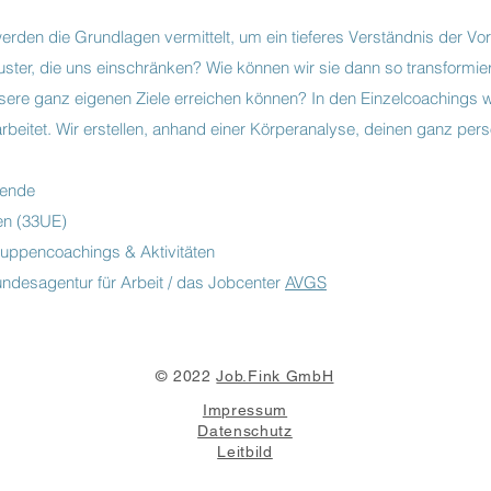
den die Grundlagen vermittelt, um ein tieferes Verständnis der Vo
ster, die uns einschränken? Wie können wir sie dann so transformier
ere ganz eigenen Ziele erreichen können? In den Einzelcoachings 
earbeitet. Wir erstellen, anhand einer Körperanalyse, deinen ganz p
mende
n (33UE)
ruppencoachings & Aktivitäten
ndesagentur für Arbeit / das Jobcenter
AVGS
© 2022
Job.Fink GmbH
Impressum
Datenschutz
Leitbild