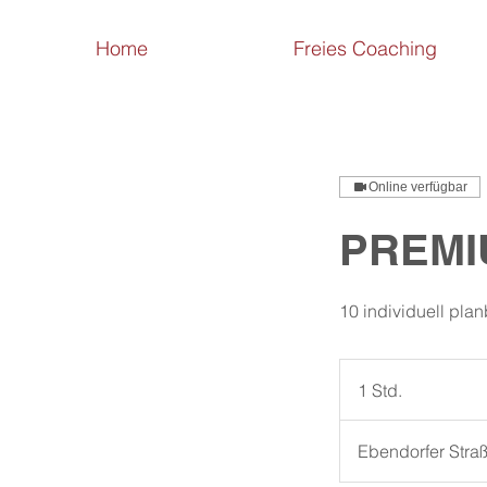
Home
Freies Coaching
Online verfügbar
PREMI
10 individuell pla
1 Std.
1
S
t
Ebendorfer Stra
d