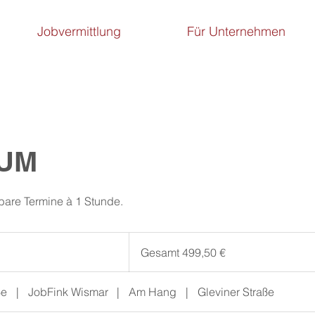
Jobvermittlung
Für Unternehmen
UM
nbare Termine à 1 Stunde.
Gesamt
499,50
Gesamt 499,50 €
€
ße
|
JobFink Wismar
|
Am Hang
|
Gleviner Straße